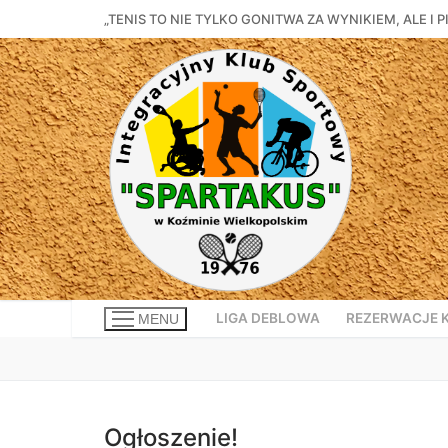
Przejdź
„TENIS TO NIE TYLKO GONITWA ZA WYNIKIEM, ALE 
do
treści
LIGA DEBLOWA
REZERWACJE 
MENU
Ogłoszenie!