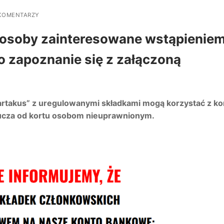
KOMENTARZY
 osoby zainteresowane wstąpienie
o zapoznanie się z załączoną
artakus” z uregulowanymi składkami mogą korzystać z ko
lucza od kortu osobom nieuprawnionym.